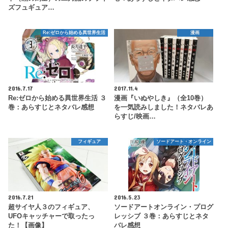
ズフュギュア…
Re:ゼロから始める異世界生活
漫画
2016.7.17
2017.11.4
Re:ゼロから始める異世界生活 ３
漫画『いぬやしき』（全10巻）
巻：あらすじとネタバレ感想
を一気読みしました！ネタバレあ
らすじ/映画…
フィギュア
ソードアート・オンライン
2016.7.21
2016.5.23
超サイヤ人３のフィギュア、
ソードアートオンライン・プログ
UFOキャッチャーで取ったっ
レッシブ ３巻：あらすじとネタ
た！【画像】
バレ感想