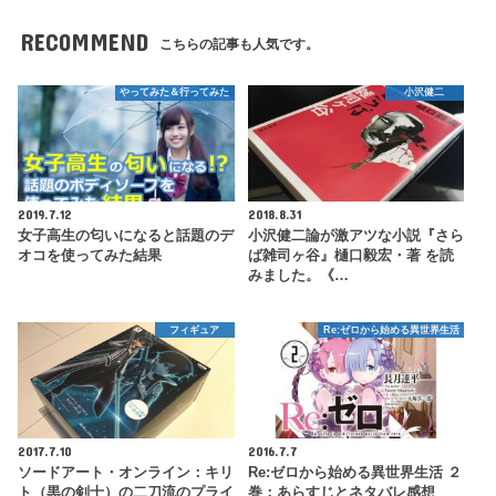
RECOMMEND
こちらの記事も人気です。
やってみた＆行ってみた
小沢健二
2019.7.12
2018.8.31
女子高生の匂いになると話題のデ
小沢健二論が激アツな小説『さら
オコを使ってみた結果
ば雑司ヶ谷』樋口毅宏・著 を読
みました。《…
フィギュア
Re:ゼロから始める異世界生活
2017.7.10
2016.7.7
ソードアート・オンライン：キリ
Re:ゼロから始める異世界生活 ２
ト（黒の剣士）の二刀流のプライ
巻：あらすじとネタバレ感想